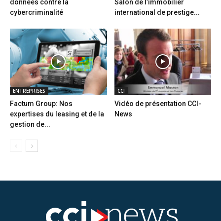
données contre la
Salon de l’immobilier
cybercriminalité
international de prestige...
ENTREPRISES
CCI
Factum Group: Nos
Vidéo de présentation CCI-
expertises du leasing et de la
News
gestion de...