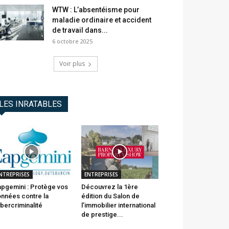
WTW : L’absentéisme pour
maladie ordinaire et accident
de travail dans...
6 octobre 2025
Voir plus
LES INRATABLES
NTREPRISES
ENTREPRISES
pgemini : Protège vos
Découvrez la 1ère
nnées contre la
édition du Salon de
bercriminalité
l’immobilier international
de prestige...