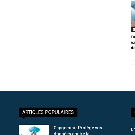
E
Fa
ex
de
ARTICLES POPULAIRES
Capgemini : Protège vos
E
données contre la