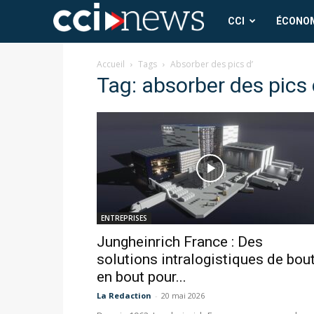
CCI
CCI
ÉCONO
News
Accueil
Tags
Absorber des pics d’
Tag: absorber des pics 
ENTREPRISES
Jungheinrich France : Des
solutions intralogistiques de bou
en bout pour...
La Redaction
-
20 mai 2026