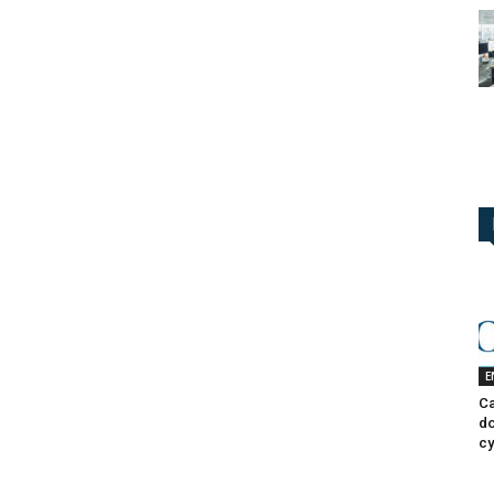
E
Ca
do
cy