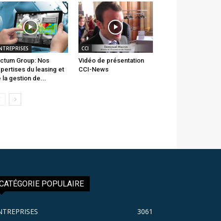
NTREPRISES
CCI
ctum Group: Nos
Vidéo de présentation
pertises du leasing et
CCI-News
 la gestion de...
CATÉGORIE POPULAIRE
NTREPRISES
3061