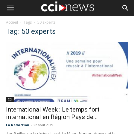
Accueil
Tags
50 experts
Tag: 50 experts
CCI
International Week : Le temps fort
international en Région Pays de...
La Redaction
-
22 août 2019
Les 5 villes de la région, Laval, Le Mans, Nantes, Angers et la