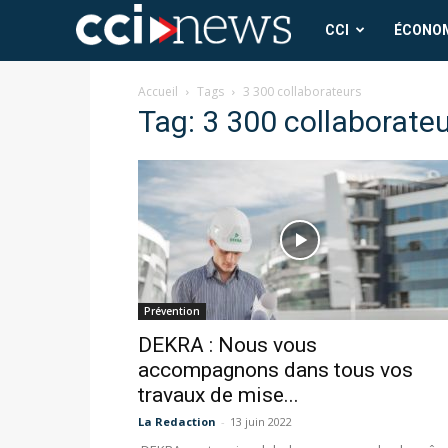
CCI
CCI
ÉCONO
News
Accueil
Tags
3 300 collaborateurs
Tag: 3 300 collaborate
Prévention
DEKRA : Nous vous
accompagnons dans tous vos
travaux de mise...
La Redaction
-
13 juin 2022