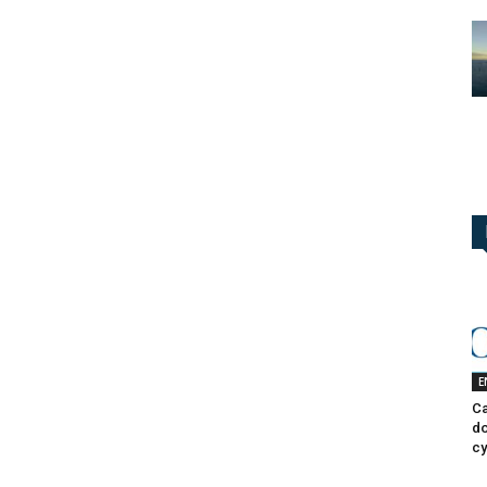
E
Ca
do
cy