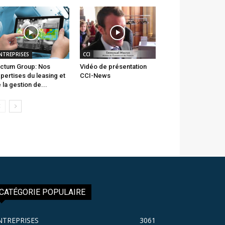
NTREPRISES
CCI
ctum Group: Nos
Vidéo de présentation
pertises du leasing et
CCI-News
 la gestion de...
CATÉGORIE POPULAIRE
NTREPRISES
3061