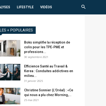
ALYSES
LIFESTYLE
VIDÉOS
LES + POPULAIRES
Boks simplifie la réception de
colis pour les TPE-PME et
professions...
30 septembre 2021
Efficience Santé au Travail &
Kerea : Conduites addictives en
milieu...
31 janvier 2025
Christine Sonnier (L’Oréal) : «Ce
qui nous a plu chez Morning,...
25 mai 2021