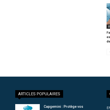
E
Fa
ex
de
ARTICLES POPULAIRES
Capgemini : Protège vos
E