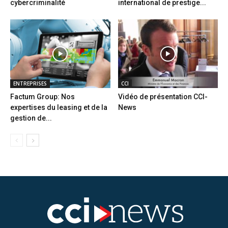
cybercriminalité
international de prestige...
ENTREPRISES
CCI
Factum Group: Nos
Vidéo de présentation CCI-
expertises du leasing et de la
News
gestion de...