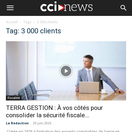
Accueil
Tags
3 000 clients
Tag: 3 000 clients
Fiscalité
TERRA GESTION : À vos côtés pour
consolider la sécurité fiscale...
La Redaction
-
29 juin 2026
Créée en 1976 à l’initiative des experts-comptables de Seine-et-