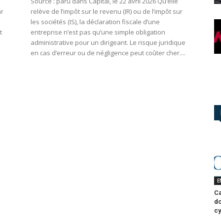
s
Source : paru dans Capital, le 22 avril 2026 Qu’elle
ar
relève de l’impôt sur le revenu (IR) ou de l’impôt sur
les sociétés (IS), la déclaration fiscale d’une
t
entreprise n’est pas qu’une simple obligation
administrative pour un dirigeant. Le risque juridique
e
en cas d’erreur ou de négligence peut coûter cher....
E
Ca
do
cy