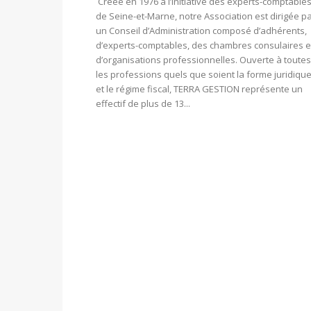
Créée en 1976 à l’initiative des experts-comptable
de Seine-et-Marne, notre Association est dirigée p
un Conseil d’Administration composé d’adhérents,
d’experts-comptables, des chambres consulaires e
d’organisations professionnelles. Ouverte à toutes
les professions quels que soient la forme juridiqu
et le régime fiscal, TERRA GESTION représente un
effectif de plus de 13...