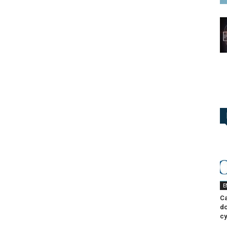
E
Ca
do
cy