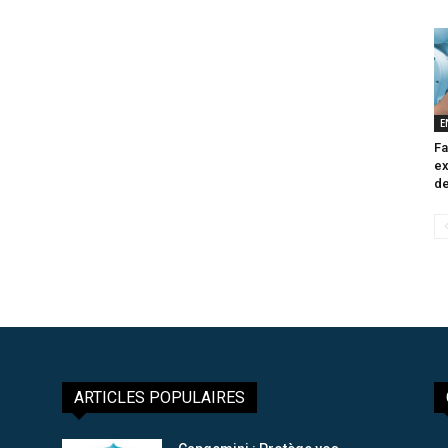
E
Fa
ex
de
ARTICLES POPULAIRES