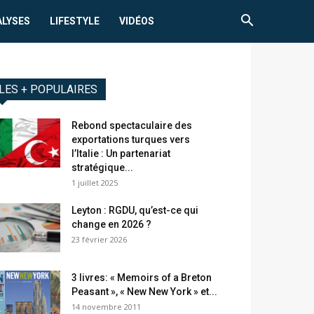
ALYSES
LIFESTYLE
VIDÉOS
LES + POPULAIRES
Rebond spectaculaire des
exportations turques vers
l’Italie : Un partenariat
stratégique...
1 juillet 2025
Leyton : RGDU, qu’est-ce qui
change en 2026 ?
23 février 2026
3 livres: « Memoirs of a Breton
Peasant », « New New York » et...
14 novembre 2011