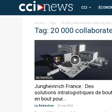
CCI
CCI
ÉCONO
News
Accueil
Tags
20 000 collaborateurs dans 42 pays
Tag: 20 000 collaborat
ENTREPRISES
Jungheinrich France : Des
solutions intralogistiques de bou
en bout pour...
La Redaction
-
20 mai 2026