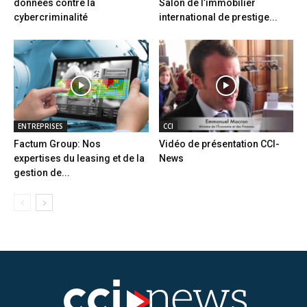
données contre la
Salon de l’immobilier
cybercriminalité
international de prestige...
ENTREPRISES
CCI
Factum Group: Nos
Vidéo de présentation CCI-
expertises du leasing et de la
News
gestion de...