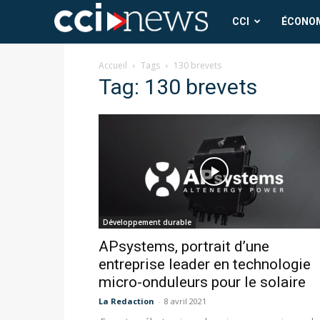
CCI
CCI
ÉCONO
News
Accueil
Tags
130 brevets
Tag: 130 brevets
Développement durable
APsystems, portrait d’une
entreprise leader en technologie
micro-onduleurs pour le solaire
La Redaction
-
8 avril 2021