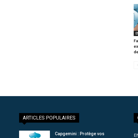
E
Fa
ex
de
ARTICLES POPULAIRES
Capgemini : Protège vos
E