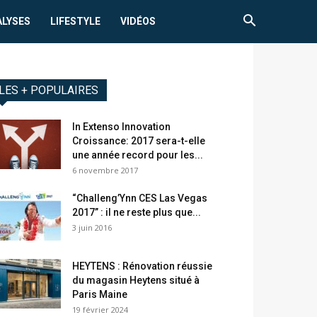
ALYSES
LIFESTYLE
VIDÉOS
LES + POPULAIRES
In Extenso Innovation
Croissance: 2017 sera-t-elle
une année record pour les...
6 novembre 2017
“Challeng’Ynn CES Las Vegas
2017” : il ne reste plus que...
3 juin 2016
HEYTENS : Rénovation réussie
du magasin Heytens situé à
Paris Maine
19 février 2024