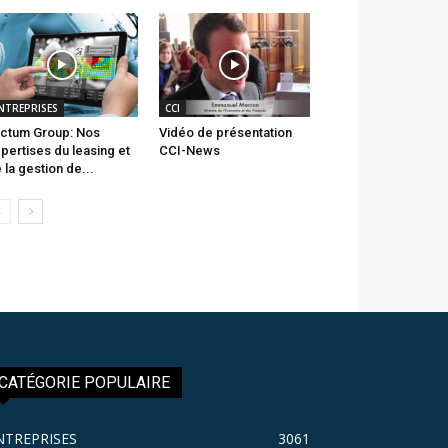
NTREPRISES
CCI
ctum Group: Nos
Vidéo de présentation
pertises du leasing et
CCI-News
 la gestion de...
CATÉGORIE POPULAIRE
NTREPRISES
3061