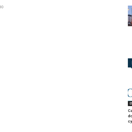
30
1
E
Ca
do
cy