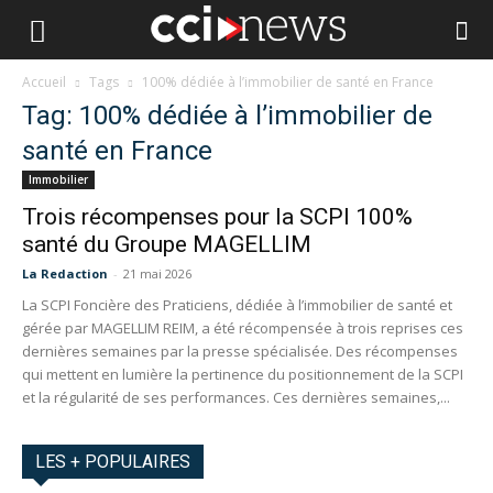
Accueil
Tags
100% dédiée à l’immobilier de santé en France
Tag: 100% dédiée à l’immobilier de
santé en France
Immobilier
Trois récompenses pour la SCPI 100%
santé du Groupe MAGELLIM
La Redaction
-
21 mai 2026
La SCPI Foncière des Praticiens, dédiée à l’immobilier de santé et
gérée par MAGELLIM REIM, a été récompensée à trois reprises ces
dernières semaines par la presse spécialisée. Des récompenses
qui mettent en lumière la pertinence du positionnement de la SCPI
et la régularité de ses performances. Ces dernières semaines,...
LES + POPULAIRES