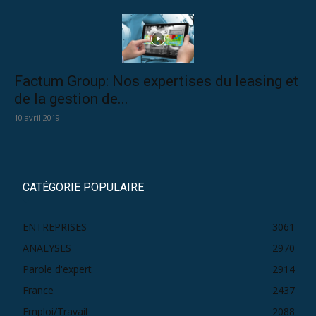
Factum Group: Nos expertises du leasing et
de la gestion de...
10 avril 2019
CATÉGORIE POPULAIRE
ENTREPRISES
3061
ANALYSES
2970
Parole d'expert
2914
France
2437
Emploi/Travail
2088