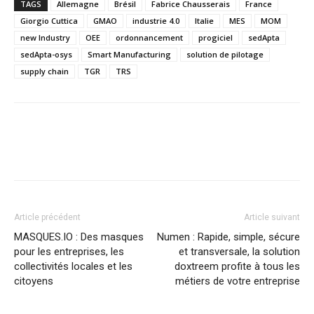
TAGS
Allemagne
Brésil
Fabrice Chausserais
France
Giorgio Cuttica
GMAO
industrie 4.0
Italie
MES
MOM
new Industry
OEE
ordonnancement
progiciel
sedApta
sedApta-osys
Smart Manufacturing
solution de pilotage
supply chain
TGR
TRS
Article précédent
Article suivant
MASQUES.IO : Des masques
Numen : Rapide, simple, sécure
pour les entreprises, les
et transversale, la solution
collectivités locales et les
doxtreem profite à tous les
citoyens
métiers de votre entreprise