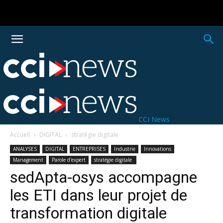
CCI News
Accueil
DIGITAL
stratégie digitale
ANALYSES
DIGITAL
ENTREPRISES
Industrie
Innovations
Management
Parole d'expert
stratégie digitale
sedApta-osys accompagne
les ETI dans leur projet de
transformation digitale