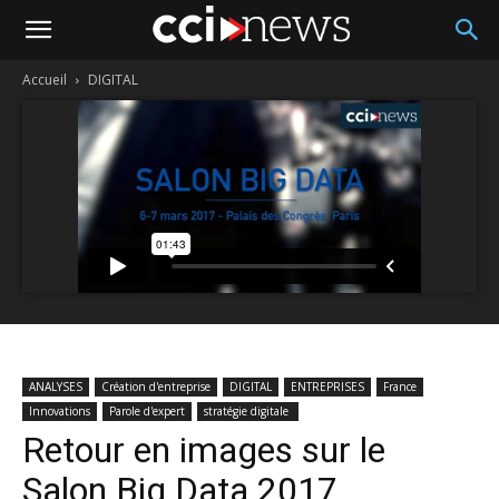
Accueil
DIGITAL
ANALYSES
Création d'entreprise
DIGITAL
ENTREPRISES
France
Innovations
Parole d'expert
stratégie digitale
Retour en images sur le
Salon Big Data 2017