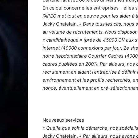
En ce qui concerne les entrepri­ses – elles
l’APEC met tout en oeuvre pour les aider à 
Jacky Chatelain. «
Dans tous les cas, nous s
au volume de recrute­ments. Nous disposons
« candidathèque » (près de 45000 CV aux sup
Internet (40000 connexions par jour, 2e site
notre hebdomadaire Courrier Cadres (400000
cadres publiées en 2001). Par ailleurs, nos 
recrutement en aidant l’entreprise à définir
environnement et les profils recherchés, en 
nonce, éventuellement en pré-sélec­tionnan
Nouveaux services
«
Quelle que soit la démarche, nos spécialis
Jacky Cha­telain. «
Par ailleurs, nous avons