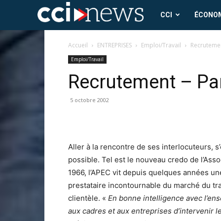
CCI
CCI
ÉCONO
News
Accueil
ENTREPRISES
Emploi/Travail
Recrutemen
Emploi/Travail
Recrutement – Pa
5 octobre 2002
Aller à la rencontre de ses inter­locuteurs, s
possible. Tel est le nouveau credo de l’Ass
1966, l’APEC vit depuis quelques années une 
prestataire incontournable du marché du tr
clientèle. «
En bonne intelli­gence avec l’e
aux cadres et aux entreprises d’in­tervenir l