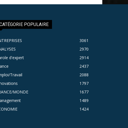
CATÉGORIE POPULAIRE
NTREPRISES
3061
NALYSES
2970
role d'expert
2914
rance
2437
ploi/Travail
2088
novations
1797
RANCE/MONDE
1677
anagement
1489
CONOMIE
1424