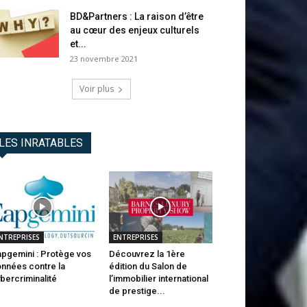
BD&Partners : La raison d’être
au cœur des enjeux culturels
et...
23 novembre 2021
Voir plus
LES INRATABLES
NTREPRISES
ENTREPRISES
pgemini : Protège vos
Découvrez la 1ère
nnées contre la
édition du Salon de
bercriminalité
l’immobilier international
de prestige...