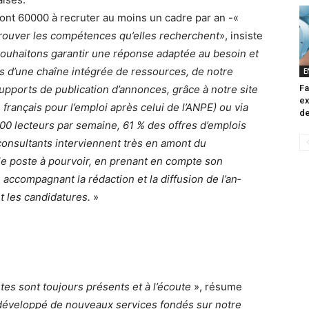
 sont 60000 à recruter au moins un cadre par an -«
trou­ver les compétences qu’elles recher­chent
», insiste
ouhai­tons garantir une réponse adaptée au besoin et
 d’une chaîne intégrée de ressources, de notre
E
Fa
ports de publication d’an­nonces, grâce à notre site
ex
 français pour l’emploi après celui de l’ANPE) ou via
de
 lecteurs par semaine, 61 % des offres d’em­plois
consultants intervien­nent très en amont du
 le poste à pourvoir, en prenant en compte son
accompagnant la rédaction et la diffusion de l’an­
t les candidatures.
»
tes sont toujours présents et à l’écoute
», résume
 développé de nouveaux services fondés sur notre