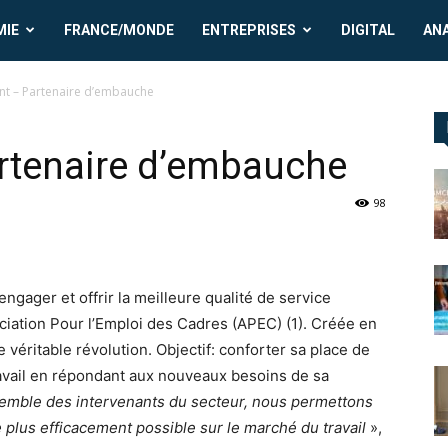
MIE
FRANCE/MONDE
ENTREPRISES
DIGITAL
AN
t – Partenaire d’embauche
rtenaire d’embauche
98
’engager et offrir la meilleure qualité de service
ociation Pour l’Emploi des Cadres (APEC) (1). Créée en
véritable révolution. Objectif: conforter sa place de
avail en répondant aux nouveaux besoins de sa
nsemble des interve­nants du secteur, nous permettons
e plus efficacement possi­ble sur le marché du travail
»,