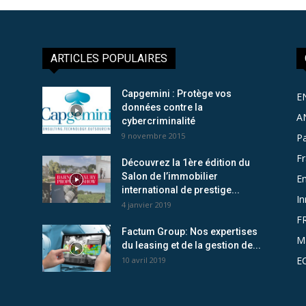
ARTICLES POPULAIRES
Capgemini : Protège vos
E
données contre la
A
cybercriminalité
9 novembre 2015
Pa
F
Découvrez la 1ère édition du
Salon de l’immobilier
Em
international de prestige...
In
4 janvier 2019
F
Factum Group: Nos expertises
M
du leasing et de la gestion de...
E
10 avril 2019