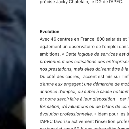
précise Jacky Chatelain, le DG de l’APEC.
Evolution
Avec 46 centres en France, 800 sala­riés et 1
également un observatoire de l’emploi dans
ambitions. «
Cette logique de services est d
proviennent des cotisations des entreprises
nos pres­tations, mais elles doivent être à l
Du côté des cadres, l’accent est mis sur l’in
d’entre eux engagent une démarche de mobil
annonce d’em­ploi, ou subie à cause notam
et notre savoir­faire à leur disposition – par
formation, d’évalua­tions ou de bilans de co
évolution professionnelle. »
Idem pour les j
l’APEC favorise activement l’insertion profe
partenariat avec 80 % des universités franç