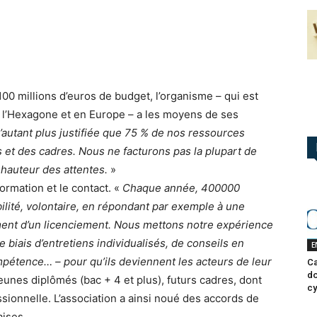
00 millions d’euros de bud­get, l’organisme – qui est
 l’Hexagone et en Europe – a les moyens de ses
’autant plus justifiée que 75 % de nos ressour­ces
 et des cadres. Nous ne facturons pas la plupart de
a hauteur des attentes.
»
formation et le contact. «
Chaque année, 400000
ité, volontaire, en répondant par exemple à une
ment d’un licenciement. Nous mettons notre expérience
 le biais d’entretiens individualisés, de conseils en
E
mpé­tence… – pour qu’ils deviennent les acteurs de leur
Ca
do
eu­nes diplômés (bac + 4 et plus), futurs cadres, dont
cy
ssion­nelle. L’association a ainsi noué des accords de
aises.