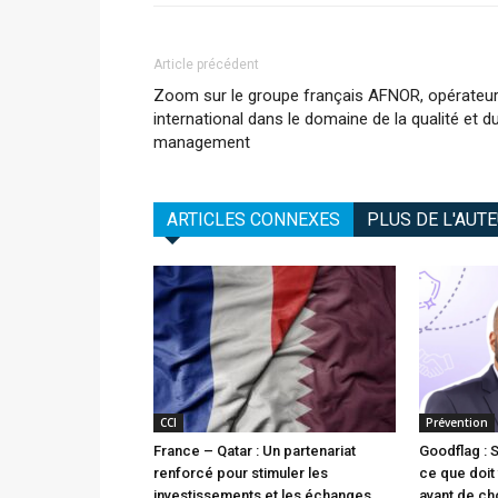
Article précédent
Zoom sur le groupe français AFNOR, opérateu
international dans le domaine de la qualité et d
management
ARTICLES CONNEXES
PLUS DE L'AUT
CCI
Prévention
France – Qatar : Un partenariat
Goodflag : 
renforcé pour stimuler les
ce que doit 
investissements et les échanges
avant de cho