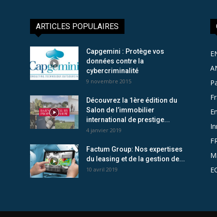
ARTICLES POPULAIRES
Capgemini : Protège vos
E
données contre la
A
cybercriminalité
9 novembre 2015
Pa
F
Découvrez la 1ère édition du
Salon de l’immobilier
Em
international de prestige...
In
4 janvier 2019
F
Factum Group: Nos expertises
M
du leasing et de la gestion de...
E
10 avril 2019