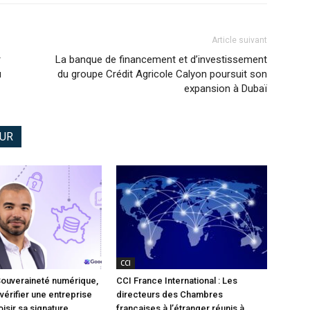
Article suivant
r
La banque de financement et d’investissement
u
du groupe Crédit Agricole Calyon poursuit son
expansion à Dubaï
EUR
CCI
Souveraineté numérique,
CCI France International : Les
vérifier une entreprise
directeurs des Chambres
isir sa signature
françaises à l’étranger réunis à