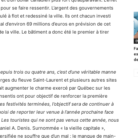
s pour se faire ressentir. L’argent des gouvernements
é à flot et redessiné la ville. Ils ont chacun investi
tal d’environ 69 millions d’euros en prévision de cet
de la ville. Le bâtiment a donc été le premier à tirer
E
Fa
ex
de
epuis trois ou quatre ans, c’est d’une véritable manne
erges du fleuve Saint-Laurent et plusieurs autres sites
rait augmenter le charme exercé par Québec sur les
nsentis ont pour objectif de renforcer la première
les festivités terminées, l’objectif sera de continuer à
oisi de reporter leur venue à l’année prochaine face
 Les touristes qui ne sont pas venus cette année, nous
aniel A. Denis. Surnommée « la vieille capitale »,
rsifiée ne souffre que d’un mal : le manque de main-