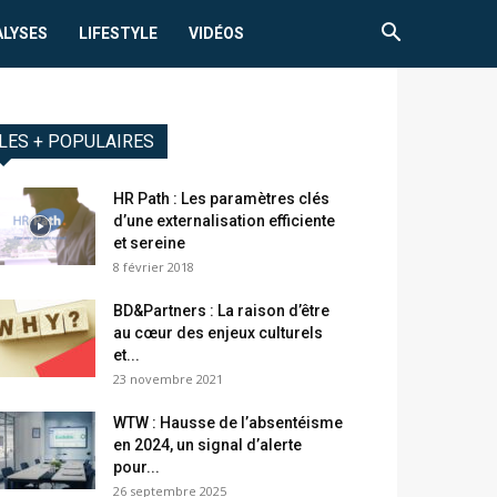
ALYSES
LIFESTYLE
VIDÉOS
LES + POPULAIRES
HR Path : Les paramètres clés
d’une externalisation efficiente
et sereine
8 février 2018
BD&Partners : La raison d’être
au cœur des enjeux culturels
et...
23 novembre 2021
WTW : Hausse de l’absentéisme
en 2024, un signal d’alerte
pour...
26 septembre 2025