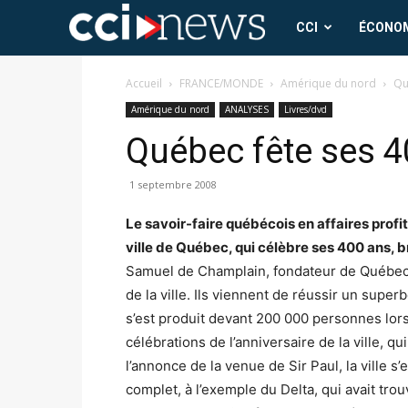
CCI
CCI
ÉCONO
News
Accueil
FRANCE/MONDE
Amérique du nord
Qu
Amérique du nord
ANALYSES
Livres/dvd
Québec fête ses 4
1 septembre 2008
Le savoir-faire québécois en affaires profit
ville de Québec, qui célèbre ses 400 ans, br
Samuel de Champlain, fondateur de Québec 
de la ville. Ils viennent de réussir un supe
s’est produit devant 200 000 personnes lors
célébrations de l’anniversaire de la ville, qu
l’annonce de la venue de Sir Paul, la ville s’
complet, à l’exemple du Delta, qui avait tr