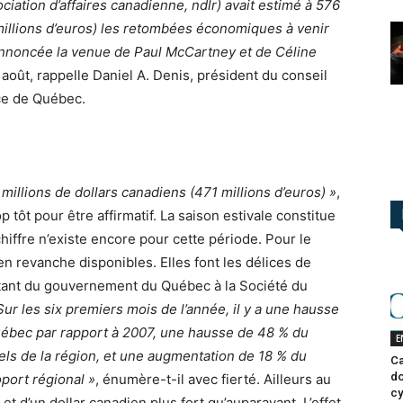
iation d’affaires canadienne, ndlr) avait estimé à 576
millions d’euros) les retombées économiques à venir
 annoncée la venue de Paul McCartney et de Céline
2 août, rappelle Daniel A. Denis, président du conseil
ce de Québec.
 millions de dollars canadiens (471 millions d’euros) »
,
op tôt pour être affirmatif. La saison estivale constitue
hiffre n’existe encore pour cette période. Pour le
 revanche disponibles. Elles font les délices de
ant du gouvernement du Québec à la Société du
Sur les six premiers mois de l’année, il y a une hausse
ébec par rapport à 2007, une hausse de 48 % du
E
els de la région, et une augmentation de 18 % du
Ca
do
port régional »
, énumère-t-il avec fierté. Ailleurs au
cy
 et d’un dollar canadien plus fort qu’auparavant. L’effet