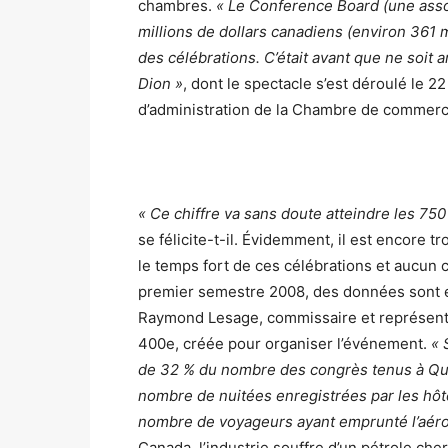
chambres.
« Le Conference Board (une assoc
millions de dollars canadiens (environ 361 
des célébrations. C’était avant que ne soit
Dion »
, dont le spectacle s’est déroulé le 2
d’administration de la Chambre de commer
« Ce chiffre va sans doute atteindre les 750
se félicite-t-il. Évidemment, il est encore tr
le temps fort de ces célébrations et aucun c
premier semestre 2008, des données sont en
Raymond Lesage, commissaire et représent
400e, créée pour organiser l’événement.
« 
de 32 % du nombre des congrès tenus à Qu
nombre de nuitées enregistrées par les hôt
nombre de voyageurs ayant emprunté l’aéro
Canada, l’industrie souffre d’un pétrole cher