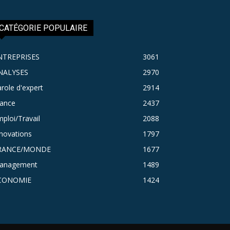
CATÉGORIE POPULAIRE
NTREPRISES
3061
NALYSES
2970
role d'expert
2914
rance
2437
ploi/Travail
2088
novations
1797
RANCE/MONDE
1677
anagement
1489
CONOMIE
1424