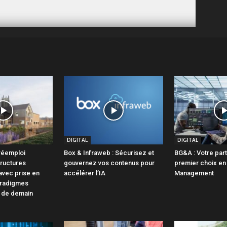
DIGITAL
DIGITAL
 réemploi
Box & Infraweb : Sécurisez et
BG&A : Votre par
tructures
gouvernez vos contenus pour
premier choix en 
avec prise en
accélérer l’IA
Management
radigmes
t de demain