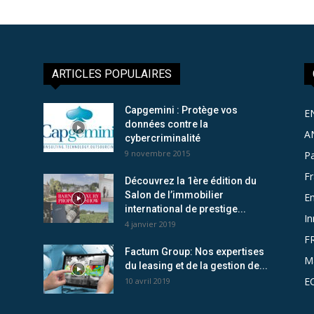
ARTICLES POPULAIRES
Capgemini : Protège vos
E
données contre la
A
cybercriminalité
9 novembre 2015
Pa
F
Découvrez la 1ère édition du
Salon de l’immobilier
Em
international de prestige...
In
4 janvier 2019
F
Factum Group: Nos expertises
M
du leasing et de la gestion de...
E
10 avril 2019