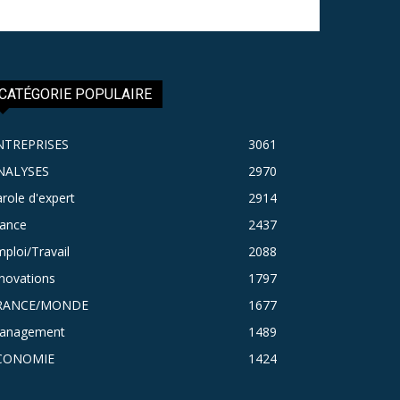
CATÉGORIE POPULAIRE
NTREPRISES
3061
NALYSES
2970
role d'expert
2914
rance
2437
ploi/Travail
2088
novations
1797
RANCE/MONDE
1677
anagement
1489
CONOMIE
1424