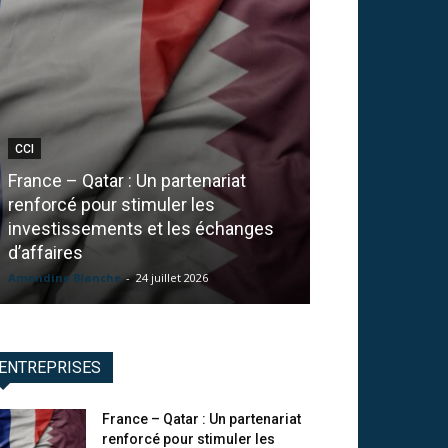
CCI
PRÉVENTION
France – Qatar : Un partenariat
Goodflag : Sou
renforcé pour stimuler les
numérique, ce 
investissements et les échanges
entreprise ava
d’affaires
signature élec
Amandine Blanche
-
24 juillet 2026
La Redaction
-
24 j
ENTREPRISES
France – Qatar : Un partenariat
renforcé pour stimuler les