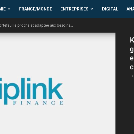
MIE
FRANCE/MONDE
ENTREPRISES
DIGITAL
AN
ortefeuille proche et adaptée aux besoins...
K
g
e
c
3