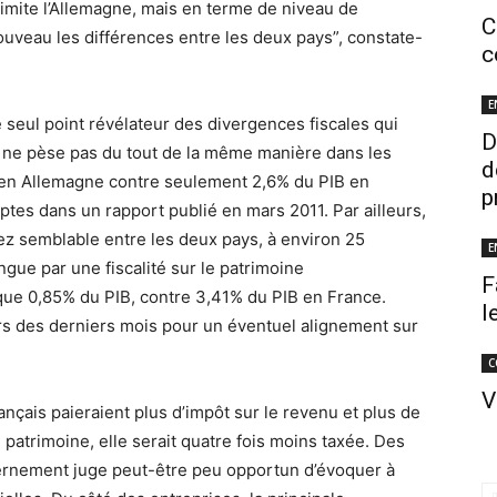
 imite l’Allemagne, mais en terme de niveau de
C
uveau les différences entre les deux pays”, constate-
c
E
 le seul point révélateur des divergences fiscales qui
D
u ne pèse pas du tout de la même manière dans les
d
B en Allemagne contre seulement 2,6% du PIB en
p
tes dans un rapport publié en mars 2011. Par ailleurs,
sez semblable entre les deux pays, à environ 25
E
ingue par une fiscalité sur le patrimoine
F
 que 0,85% du PIB, contre 3,41% du PIB en France.
l
rs des derniers mois pour un éventuel alignement sur
C
V
nçais paieraient plus d’impôt sur le revenu et plus de
 patrimoine, elle serait quatre fois moins taxée. Des
vernement juge peut-être peu opportun d’évoquer à