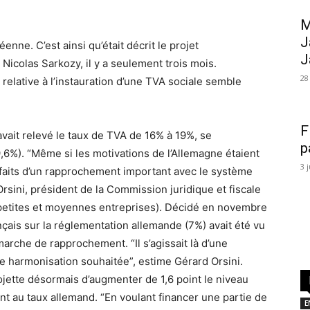
M
J
nne. C’est ainsi qu’était décrit le projet
J
Nicolas Sarkozy, il y a seulement trois mois.
28
 relative à l’instauration d’une TVA sociale semble
F
vait relevé le taux de TVA de 16% à 19%, se
p
9,6%). “Même si les motivations de l’Allemagne étaient
3 
es faits d’un rapprochement important avec le système
rsini, président de la Commission juridique et fiscale
petites et moyennes entreprises). Décidé en novembre
nçais sur la réglementation allemande (7%) avait été vu
che de rapprochement. “Il s’agissait là d’une
e harmonisation souhaitée”, estime Gérard Orsini.
jette désormais d’augmenter de 1,6 point le niveau
nt au taux allemand. “En voulant financer une partie de
E