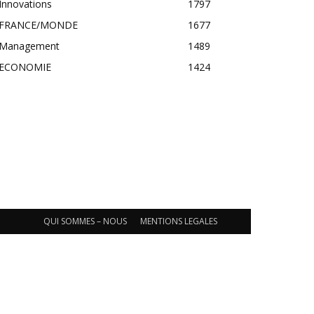
Innovations
1797
FRANCE/MONDE
1677
Management
1489
ECONOMIE
1424
QUI SOMMES – NOUS
MENTIONS LEGALES