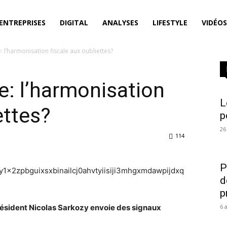
ENTREPRISES
DIGITAL
ANALYSES
LIFESTYLE
VIDÉOS
 l’harmonisation fiscale aux oubliettes?
: l’harmonisation
L
ettes?
p
26
114
P
d
p
président Nicolas Sarkozy envoie des signaux
6 