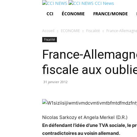
CCI News
CCI
ÉCONOMIE
FRANCE/MONDE
Accueil
ECONOMIE
Fiscalité
France-Allemagne:
Fiscalité
France-Allemagne
fiscale aux oubli
31 janvier 2012
Nicolas Sarkozy et Angela Merkel (D.R.)
En défendant l’idée d’une TVA sociale, le 
contradictoires au voisin allemand.