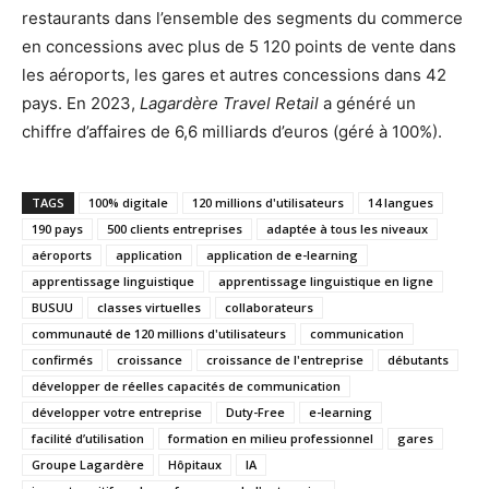
restaurants dans l’ensemble des segments du commerce
en concessions avec plus de 5 120 points de vente dans
les aéroports, les gares et autres concessions dans 42
pays. En 2023,
Lagardère Travel Retail
a généré un
chiffre d’affaires de 6,6 milliards d’euros (géré à 100%).
TAGS
100% digitale
120 millions d'utilisateurs
14 langues
190 pays
500 clients entreprises
adaptée à tous les niveaux
aéroports
application
application de e-learning
apprentissage linguistique
apprentissage linguistique en ligne
BUSUU
classes virtuelles
collaborateurs
communauté de 120 millions d'utilisateurs
communication
confirmés
croissance
croissance de l'entreprise
débutants
développer de réelles capacités de communication
développer votre entreprise
Duty-Free
e-learning
facilité d’utilisation
formation en milieu professionnel
gares
Groupe Lagardère
Hôpitaux
IA