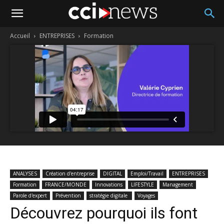
Accueil
ENTREPRISES
Formation
ANALYSES
Création d'entreprise
DIGITAL
Emploi/Travail
ENTREPRISES
Formation
FRANCE/MONDE
Innovations
LIFESTYLE
Management
Parole d'expert
Prévention
stratégie digitale
Voyages
Découvrez pourquoi ils font