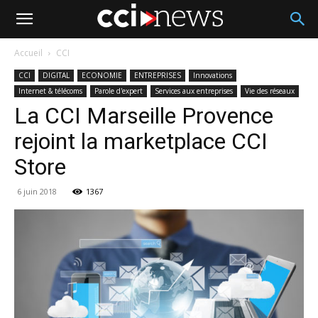
Accueil
CCI
CCI
DIGITAL
ECONOMIE
ENTREPRISES
Innovations
Internet & télécoms
Parole d'expert
Services aux entreprises
Vie des réseaux
La CCI Marseille Provence
rejoint la marketplace CCI
Store
6 juin 2018
1367