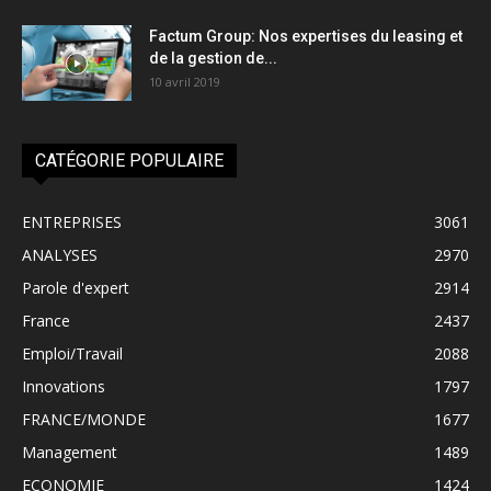
Factum Group: Nos expertises du leasing et
de la gestion de...
10 avril 2019
CATÉGORIE POPULAIRE
ENTREPRISES
3061
ANALYSES
2970
Parole d'expert
2914
France
2437
Emploi/Travail
2088
Innovations
1797
FRANCE/MONDE
1677
Management
1489
ECONOMIE
1424