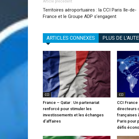
Article précédent
Territoires aéroportuaires : la CCI Paris Ile-de-
France et le Groupe ADP s’engagent
ARTICLES CONNEXES
PLUS DE L'AUT
CCI
CCI
France – Qatar : Un partenariat
CCI France I
renforcé pour stimuler les
directeurs
investissements et les échanges
françaises à
d’affaires
Paris pour 
défis écon