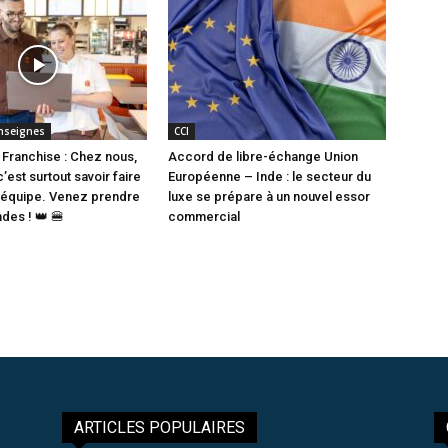
nseignes
CCI
 Franchise : Chez nous,
Accord de libre-échange Union
c’est surtout savoir faire
Européenne – Inde : le secteur du
 équipe. Venez prendre
luxe se prépare à un nouvel essor
es ! 👑 🍔
commercial
ARTICLES POPULAIRES