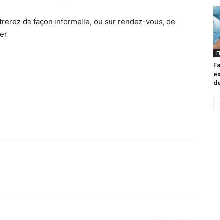
trerez de façon informelle, ou sur rendez-vous, de
er
E
Fa
ex
de