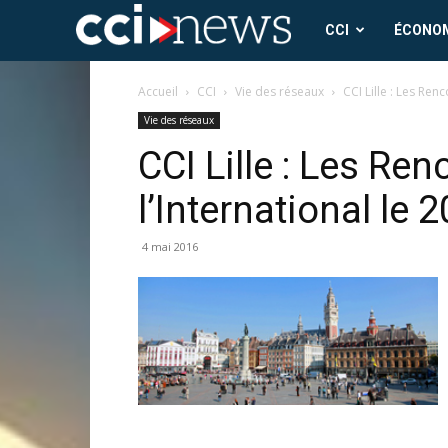
CCI
CCI
ÉCONO
News
Accueil
CCI
Vie des réseaux
CCI Lille : Les Renc
Vie des réseaux
CCI Lille : Les Re
l’International le 2
4 mai 2016