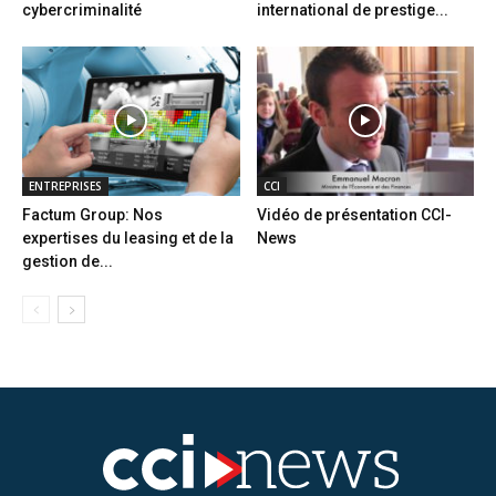
cybercriminalité
international de prestige...
ENTREPRISES
CCI
Factum Group: Nos
Vidéo de présentation CCI-
expertises du leasing et de la
News
gestion de...