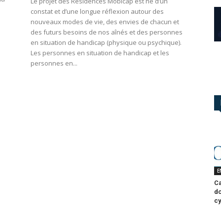
Le projet des Résidences Mobicap est né d’un
constat et d’une longue réflexion autour des
nouveaux modes de vie, des envies de chacun et
des futurs besoins de nos aînés et des personnes
en situation de handicap (physique ou psychique).
Les personnes en situation de handicap et les
personnes en...
E
Ca
do
cy