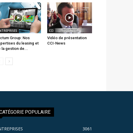
NTREPRISES
CCI
ctum Group: Nos
Vidéo de présentation
pertises du leasing et
CCI-News
 la gestion de...
CATÉGORIE POPULAIRE
NTREPRISES
3061