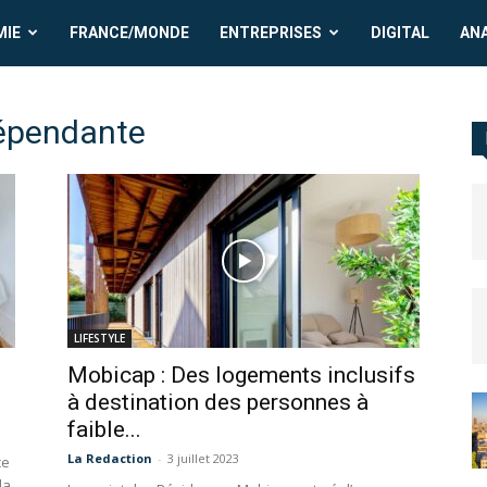
MIE
FRANCE/MONDE
ENTREPRISES
DIGITAL
AN
dépendante
LIFESTYLE
Mobicap : Des logements inclusifs
à destination des personnes à
faible...
La Redaction
-
3 juillet 2023
ce
la