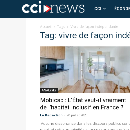
CCI
CCI
ÉCONO
News
Accueil
Tags
Vivre de façon indépendante
Tag: vivre de façon in
ANALYSES
Mobicap : L’État veut-il vraiment
de l’habitat inclusif en France ?
La Redaction
-
20 juillet 2023
Aucune dissonance dans les discours publics sur 
point, et cette unanimité est assez rare pour qu’on 