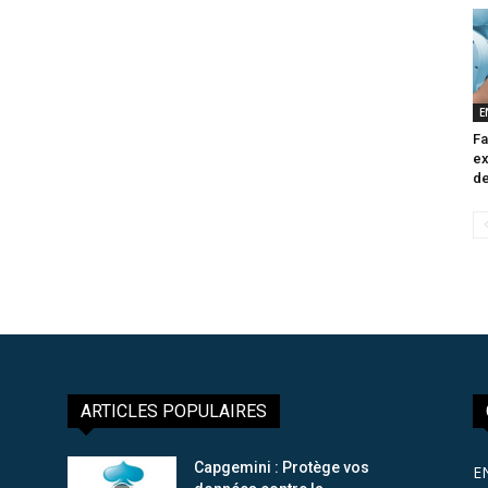
E
Fa
ex
de
ARTICLES POPULAIRES
Capgemini : Protège vos
E