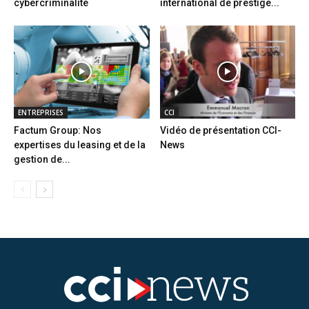
cybercriminalité
international de prestige...
ENTREPRISES
CCI
Factum Group: Nos
Vidéo de présentation CCI-
expertises du leasing et de la
News
gestion de...