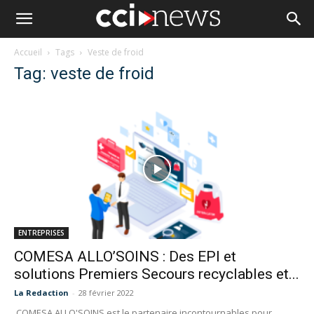
Accueil
Tags
Veste de froid
Tag: veste de froid
ENTREPRISES
COMESA ALLO’SOINS : Des EPI et
solutions Premiers Secours recyclables et...
La Redaction
-
28 février 2022
COMESA ALLO'SOINS est le partenaire incontournables pour