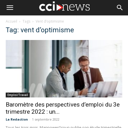
Accueil
Tags
Vent d’optimisme
Tag: vent d’optimisme
Emploi/Travail
Baromètre des perspectives d’emploi du 3e
trimestre 2022 : un...
La Redaction
-
1 septembre 2022
Tous les trois mois, ManpowerGroup publie son étude trimestrielle