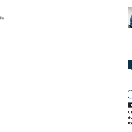
lle
E
Ca
do
cy