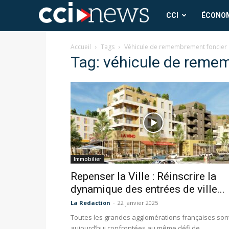
CCI
CCI
ÉCONO
News
Accueil
Tags
Véhicule de remembrement foncier
Tag: véhicule de reme
Immobilier
Repenser la Ville : Réinscrire la
dynamique des entrées de ville...
La Redaction
-
22 janvier 2025
Toutes les grandes agglomérations françaises son
aujourd’hui confrontées au même défi de