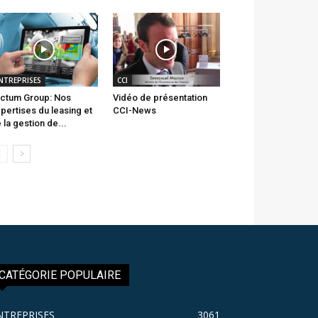
NTREPRISES
CCI
ctum Group: Nos
Vidéo de présentation
pertises du leasing et
CCI-News
 la gestion de...
CATÉGORIE POPULAIRE
NTREPRISES
3061