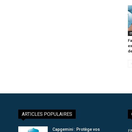
E
Fa
ex
de
ARTICLES POPULAIRES
Capgemini : Protège vos
E