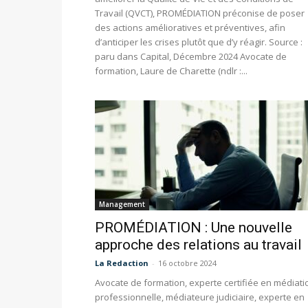
Travail (QVCT), PROMÉDIATION préconise de poser
des actions amélioratives et préventives, afin
d’anticiper les crises plutôt que d’y réagir. Source :
paru dans Capital, Décembre 2024 Avocate de
formation, Laure de Charette (ndlr :...
Management
PROMÉDIATION : Une nouvelle
approche des relations au travail
La Redaction
-
16 octobre 2024
Avocate de formation, experte certifiée en médiati
professionnelle, médiateure judiciaire, experte en