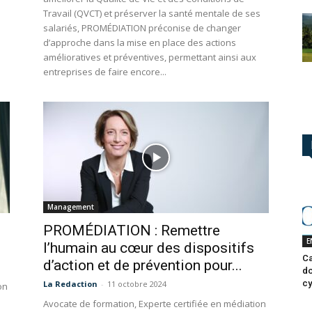
Travail (QVCT) et préserver la santé mentale de ses
salariés, PROMÉDIATION préconise de changer
d’approche dans la mise en place des actions
amélioratives et préventives, permettant ainsi aux
entreprises de faire encore...
Management
PROMÉDIATION : Remettre
E
l’humain au cœur des dispositifs
Ca
d’action et de prévention pour...
do
cy
La Redaction
-
11 octobre 2024
on
Avocate de formation, Experte certifiée en médiation