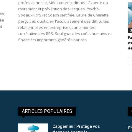
professionnelle, Médiateure judiciaire, Experte en
traitement et prévention des Risques Psycho-
des
Sociaux (RPS) et Coach certifiée, Laure de Charette
tée
perçoit au quotidien l'accroissement des difficultés
et
relationnelles en entreprise et une montée
E
corrélative des RPS. Soulignant les coûts humains et
Fa
financiers importants générés par ces...
ex
de
ARTICLES POPULAIRES
Capgemini : Protège vos
E