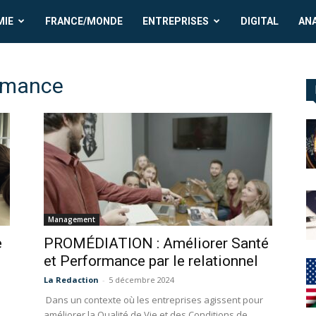
MIE
FRANCE/MONDE
ENTREPRISES
DIGITAL
AN
ormance
Management
e
PROMÉDIATION : Améliorer Santé
et Performance par le relationnel
La Redaction
-
5 décembre 2024
Dans un contexte où les entreprises agissent pour
améliorer la Qualité de Vie et des Conditions de