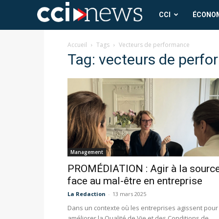
CCI
CCI
ÉCONO
News
Accueil
Tags
Vecteurs de performance
Tag: vecteurs de perf
Management
PROMÉDIATION : Agir à la sourc
face au mal-être en entreprise
La Redaction
-
13 mars 2025
Dans un contexte où les entreprises agissent pour
améliorer la Qualité de Vie et des Conditions de