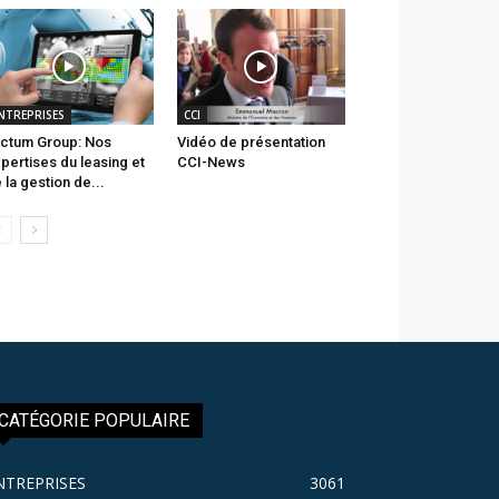
NTREPRISES
CCI
ctum Group: Nos
Vidéo de présentation
pertises du leasing et
CCI-News
 la gestion de...
CATÉGORIE POPULAIRE
NTREPRISES
3061