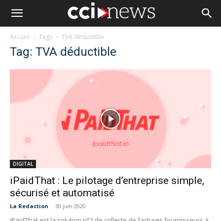
Accueil
Tags
TVA déductible
Tag: TVA déductible
DIGITAL
iPaidThat : Le pilotage d’entreprise simple,
sécurisé et automatisé
La Redaction
-
30 juin 2020
iPaidThat est la solution n°1 de collecte de factures fournisseurs à