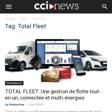
Accueil
Tags
Total Fleet
Tag: Total Fleet
Innovations
TOTAL FLEET: Une gestion de flotte tout-
en-un, connectée et multi-énergies
La Redaction
-
5 avril 2019
Total accélère son développement pour devenir le leader de la