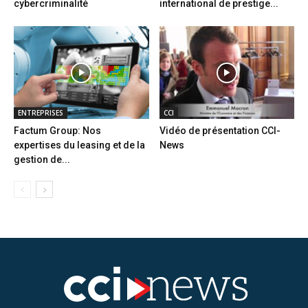
cybercriminalité
international de prestige...
ENTREPRISES
CCI
Factum Group: Nos
Vidéo de présentation CCI-
expertises du leasing et de la
News
gestion de...