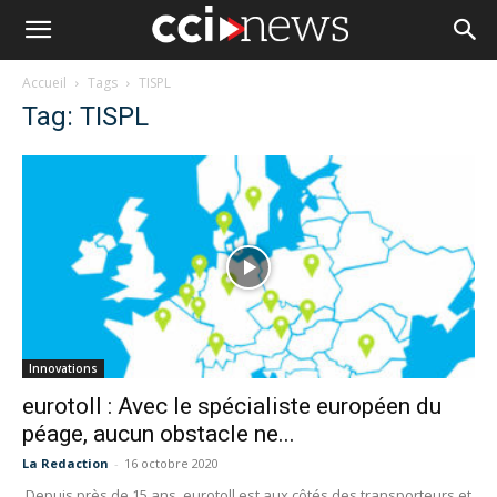
Accueil
Tags
TISPL
Tag: TISPL
Innovations
eurotoll : Avec le spécialiste européen du
péage, aucun obstacle ne...
La Redaction
-
16 octobre 2020
Depuis près de 15 ans, eurotoll est aux côtés des transporteurs et