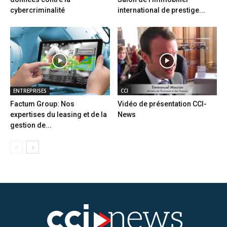
cybercriminalité
international de prestige...
ENTREPRISES
CCI
Factum Group: Nos
Vidéo de présentation CCI-
expertises du leasing et de la
News
gestion de...