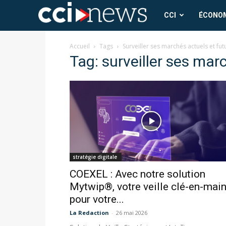
CCI
CCI
ÉCONO
News
Accueil
Tags
Surveiller ses marchés actuels et fut
Tag: surveiller ses mar
stratégie digitale
COEXEL : Avec notre solution
Mytwip®, votre veille clé-en-mai
pour votre...
La Redaction
-
26 mai 2026