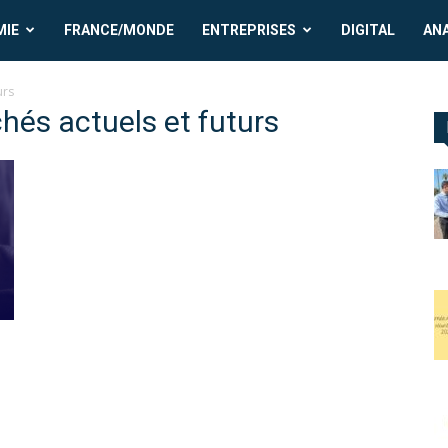
MIE
FRANCE/MONDE
ENTREPRISES
DIGITAL
AN
urs
chés actuels et futurs
n