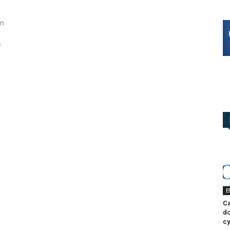
on
e
E
Ca
do
cy