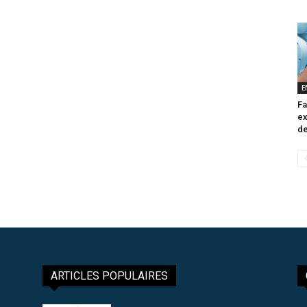
E
Fa
ex
de
ARTICLES POPULAIRES