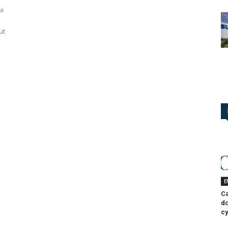
ui
ut
E
Ca
do
cy