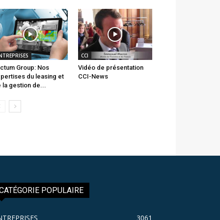
NTREPRISES
CCI
ctum Group: Nos
Vidéo de présentation
pertises du leasing et
CCI-News
 la gestion de...
CATÉGORIE POPULAIRE
NTREPRISES
3061