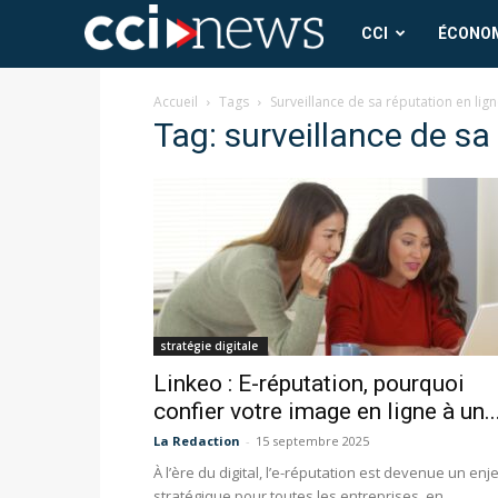
CCI
CCI
ÉCONO
News
Accueil
Tags
Surveillance de sa réputation en lig
Tag: surveillance de sa
stratégie digitale
Linkeo : E-réputation, pourquoi
confier votre image en ligne à un..
La Redaction
-
15 septembre 2025
À l’ère du digital, l’e-réputation est devenue un enj
stratégique pour toutes les entreprises, en