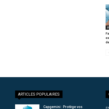
E
Fa
ex
de
ARTICLES POPULAIRES
Capgemini : Protège vos
E