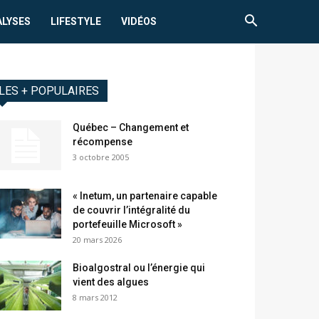
ALYSES
LIFESTYLE
VIDÉOS
LES + POPULAIRES
Québec – Changement et
récompense
3 octobre 2005
« Inetum, un partenaire capable
de couvrir l’intégralité du
portefeuille Microsoft »
20 mars 2026
Bioalgostral ou l’énergie qui
vient des algues
8 mars 2012