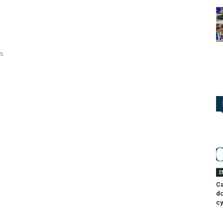
us
E
Ca
do
cy