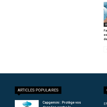
E
Fa
ex
de
ARTICLES POPULAIRES
Capgemini : Protège vos
E