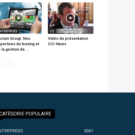
NTREPRISES
CCI
ctum Group: Nos
Vidéo de présentation
pertises du leasing et
CCI-News
 la gestion de...
CATÉGORIE POPULAIRE
NTREPRISES
3061