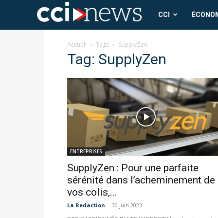
CCI
CCI
ÉCONO
News
Accueil
Tags
SupplyZen
Tag: SupplyZen
ENTREPRISES
SupplyZen : Pour une parfaite
sérénité dans l’acheminement de
vos colis,...
La Redaction
-
30 juin 2023