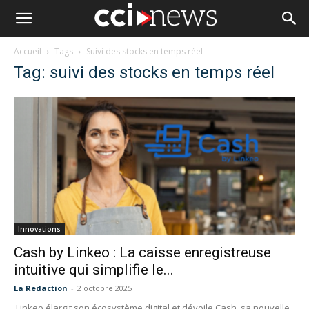
Accueil
Tags
Suivi des stocks en temps réel
Tag: suivi des stocks en temps réel
Innovations
Cash by Linkeo : La caisse enregistreuse
intuitive qui simplifie le...
La Redaction
-
2 octobre 2025
Linkeo élargit son écosystème digital et dévoile Cash, sa nouvelle