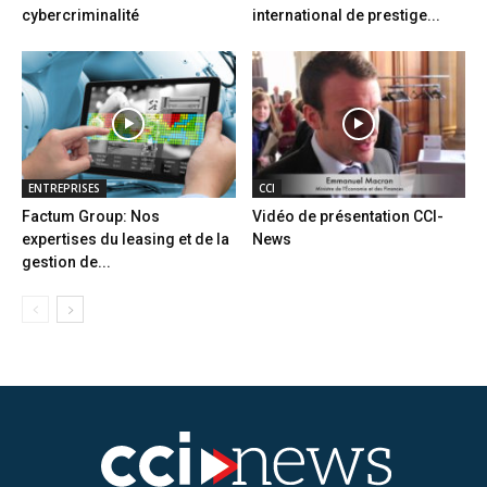
cybercriminalité
international de prestige...
ENTREPRISES
CCI
Factum Group: Nos
Vidéo de présentation CCI-
expertises du leasing et de la
News
gestion de...