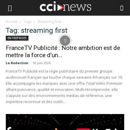
Accueil
Tags
Streaming first
Tag: streaming first
ENTREPRISES
FranceTV Publicité : Notre ambition est de
mettre la force d’un...
La Redaction
-
18 juin 2026
FranceTV Publicité est la régie publicitaire du premier groupe
audiovisuel français qui touche chaque semaine 8 Français sur 10.
Elle accompagne les marques avec une offre Total Vidéo Premium
alliant puissance, qualité et innovation. Multi-récompensée, elle
s’appuie sur des environnements médias de référence, une
expertise reconnue et des outils...