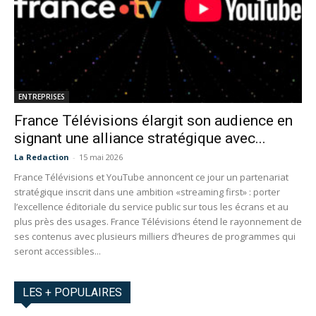
ENTREPRISES
France Télévisions élargit son audience en
signant une alliance stratégique avec...
La Redaction
-
15 mai 2026
France Télévisions et YouTube annoncent ce jour un partenariat
stratégique inscrit dans une ambition «streaming first» : porter
l’excellence éditoriale du service public sur tous les écrans et au
plus près des usages. France Télévisions étend le rayonnement de
ses contenus avec plusieurs milliers d’heures de programmes qui
seront accessibles...
LES + POPULAIRES