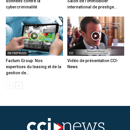
données contre la
Salon de l’immobilier
cybercriminalité
international de prestige...
ENTREPRISES
CCI
Factum Group: Nos
Vidéo de présentation CCI-
expertises du leasing et de la
News
gestion de...