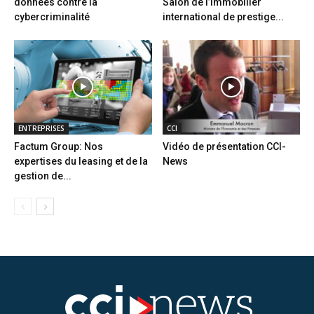
données contre la
Salon de l’immobilier
cybercriminalité
international de prestige...
ENTREPRISES
CCI
Factum Group: Nos
Vidéo de présentation CCI-
expertises du leasing et de la
News
gestion de...