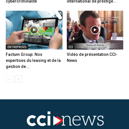
cybercriminalité
international de prestige...
ENTREPRISES
CCI
Factum Group: Nos
Vidéo de présentation CCI-
expertises du leasing et de la
News
gestion de...