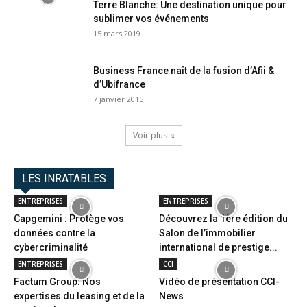
Terre Blanche: Une destination unique pour
sublimer vos événements
15 mars 2019
Business France naît de la fusion d’Afii &
d’Ubifrance
7 janvier 2015
Voir plus
LES INRATABLES
ENTREPRISES
ENTREPRISES
Capgemini : Protège vos
Découvrez la 1ère édition du
données contre la
Salon de l’immobilier
cybercriminalité
international de prestige...
ENTREPRISES
CCI
Factum Group: Nos
Vidéo de présentation CCI-
expertises du leasing et de la
News