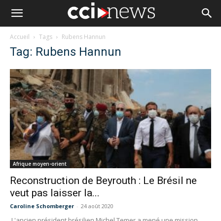
Accueil
Tags
Rubens Hannun
Tag: Rubens Hannun
Afrique moyen-orient
Reconstruction de Beyrouth : Le Brésil ne
veut pas laisser la...
Caroline Schomberger
-
24 août 2020
L'ancien président brésilien Michel Temer a mené une mission