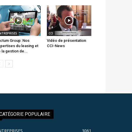
NTREPRISES
CCI
ctum Group: Nos
Vidéo de présentation
pertises du leasing et
CCI-News
 la gestion de...
CATÉGORIE POPULAIRE
NTREPRISES
3061