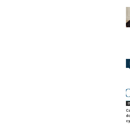
E
Ca
do
cy