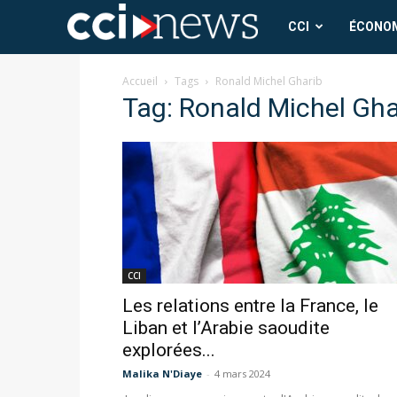
CCI
CCI
ÉCONO
News
Accueil
Tags
Ronald Michel Gharib
Tag: Ronald Michel Gha
CCI
Les relations entre la France, le
Liban et l’Arabie saoudite
explorées...
Malika N'Diaye
-
4 mars 2024