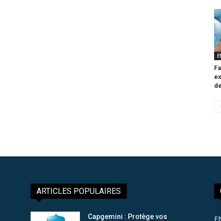
E
Fa
ex
de
ARTICLES POPULAIRES
Capgemini : Protège vos
E