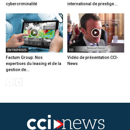
cybercriminalité
international de prestige...
ENTREPRISES
CCI
Factum Group: Nos
Vidéo de présentation CCI-
expertises du leasing et de la
News
gestion de...