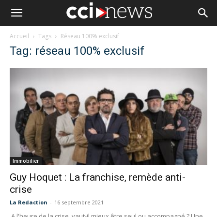
Accueil
Tags
Réseau 100% exclusif
Tag: réseau 100% exclusif
Immobilier
Guy Hoquet : La franchise, remède anti-
crise
La Redaction
-
16 septembre 2021
A l'heure de la crise, vaut-il mieux être seul ou accompagné ? Une