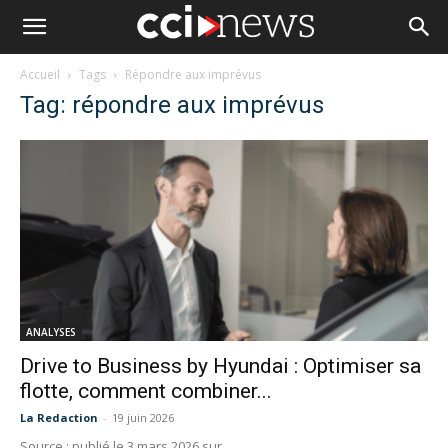
Accueil
Tags
Répondre aux imprévus
Tag: répondre aux imprévus
ANALYSES
Drive to Business by Hyundai : Optimiser sa
flotte, comment combiner...
La Redaction
-
19 juin 2026
Source : publié le 3 mars 2026 sur