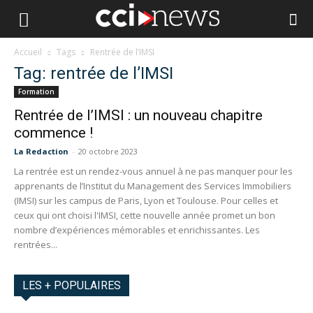
Accueil
Tags
Rentrée de l’IMSI
Tag: rentrée de l’IMSI
Formation
Rentrée de l’IMSI : un nouveau chapitre
commence !
La Redaction
-
20 octobre 2023
La rentrée est un rendez-vous annuel à ne pas manquer pour les
apprenants de l’Institut du Management des Services Immobiliers
(IMSI) sur les campus de Paris, Lyon et Toulouse. Pour celles et
ceux qui ont choisi l'IMSI, cette nouvelle année promet un bon
nombre d’expériences mémorables et enrichissantes. Les
rentrées...
LES + POPULAIRES