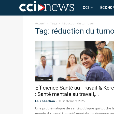
CCI
CCI
ÉCONO
News
Accueil
Tags
Réduction du turnover
Tag: réduction du turn
Prévention
Efficience Santé au Travail & Ker
: Santé mentale au travail,...
La Redaction
-
30 septembre 2025
Une problématique de santé publique qui touche l
monde du travail La santé mentale est devenue un