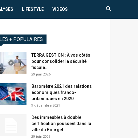
ALYSES
LIFESTYLE
VIDÉOS
LES + POPULAIRES
TERRA GESTION : À vos côtés
pour consolider la sécurité
fiscale...
29 juin 2026
Baromètre 2021 des relations
économiques franco-
britanniques en 2020
9 décembre 2021
Des immeubles à double
certification poussent dans la
ville du Bourget
29 juin 2009