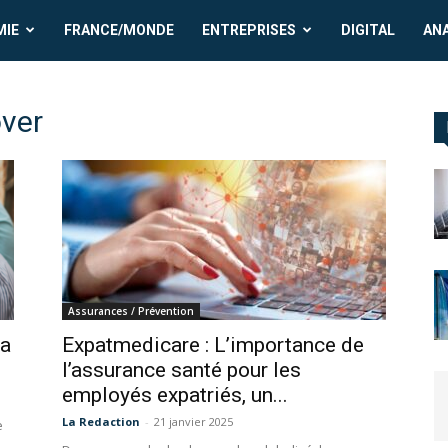
MIE
FRANCE/MONDE
ENTREPRISES
DIGITAL
AN
over
Assurances / Prévention
ea
Expatmedicare : L’importance de
l’assurance santé pour les
employés expatriés, un...
La Redaction
-
21 janvier 2025
e