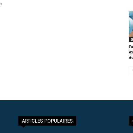
es
s
E
Fa
ex
de
ARTICLES POPULAIRES