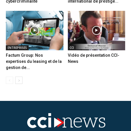
cybercriminalité
international de prestige...
ENTREPRISES
CCI
Factum Group: Nos
Vidéo de présentation CCI-
expertises du leasing et de la
News
gestion de...