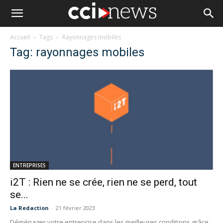
Accueil
Tags
Rayonnages mobiles
Tag: rayonnages mobiles
ENTREPRISES
i2T : Rien ne se crée, rien ne se perd, tout
se...
La Redaction
-
21 février 2023
Déménager votre entreprise dans les meilleures conditions grâce