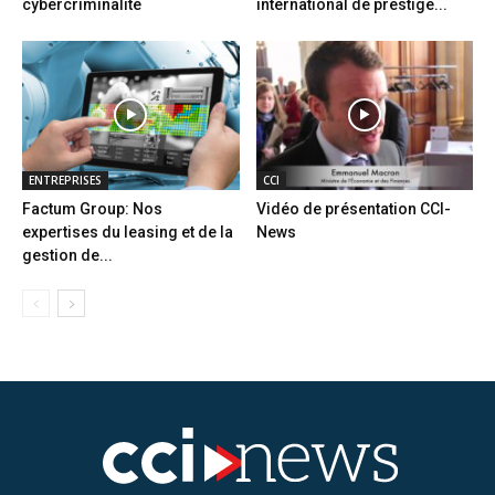
cybercriminalité
international de prestige...
ENTREPRISES
CCI
Factum Group: Nos
Vidéo de présentation CCI-
expertises du leasing et de la
News
gestion de...