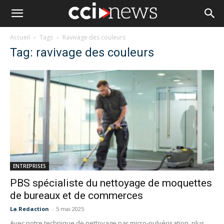
Accueil
Tags
Ravivage des couleurs
Tag: ravivage des couleurs
ENTREPRISES
PBS spécialiste du nettoyage de moquettes
de bureaux et de commerces
La Redaction
-
5 mai 2025
Avec notre technique de nettoyage par micro-pulvérisation, plus