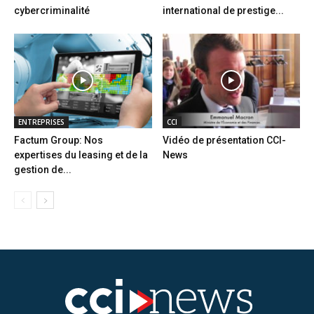
cybercriminalité
international de prestige...
ENTREPRISES
CCI
Factum Group: Nos
Vidéo de présentation CCI-
expertises du leasing et de la
News
gestion de...