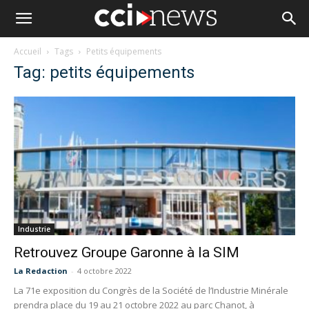
Accueil
Tags
Petits équipements
Tag: petits équipements
Industrie
Retrouvez Groupe Garonne à la SIM
La Redaction
-
4 octobre 2022
La 71e exposition du Congrès de la Société de l’Industrie Minérale
prendra place du 19 au 21 octobre 2022 au parc Chanot, à