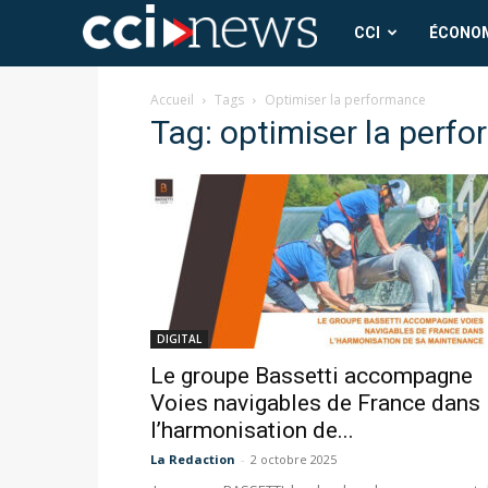
CCI
CCI
ÉCONO
News
Accueil
Tags
Optimiser la performance
Tag: optimiser la perf
DIGITAL
Le groupe Bassetti accompagne
Voies navigables de France dans
l’harmonisation de...
La Redaction
-
2 octobre 2025