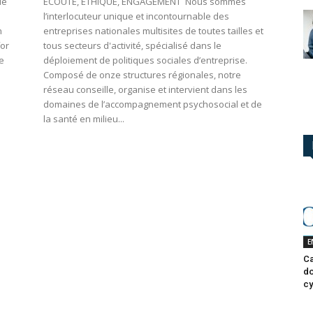
de
ECOUTE, ETHIQUE, ENGAGEMENT Nous sommes
l’interlocuteur unique et incontournable des
n
entreprises nationales multisites de toutes tailles et
for
tous secteurs d'activité, spécialisé dans le
e
déploiement de politiques sociales d’entreprise.
Composé de onze structures régionales, notre
réseau conseille, organise et intervient dans les
domaines de l’accompagnement psychosocial et de
la santé en milieu...
E
Ca
do
cy