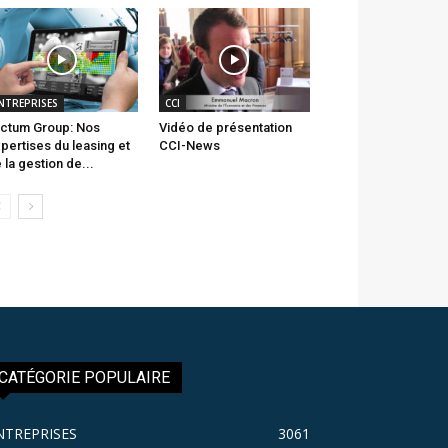
NTREPRISES
CCI
ctum Group: Nos
Vidéo de présentation
pertises du leasing et
CCI-News
 la gestion de...
CATÉGORIE POPULAIRE
NTREPRISES
3061