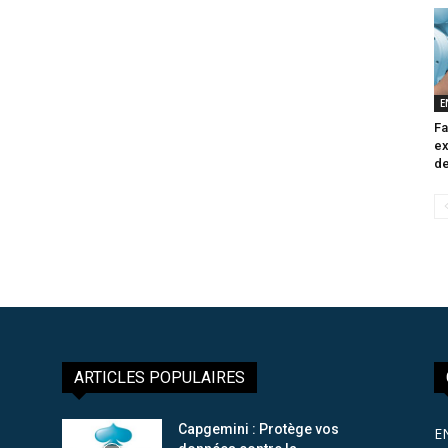
E
Fa
ex
de
ARTICLES POPULAIRES
Capgemini : Protège vos
E